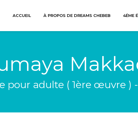
ACCUEIL
À PROPOS DE DREAMS CHEBEB
4ÉME 
umaya Makka
e pour adulte ( 1ère œuvre ) -